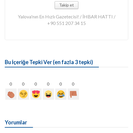
Takip et
Yalova'nın En Hızlı Gazetecisi! / İHBAR HATTI /
+90 551 207 34 15
Bu İçeriğe Tepki Ver (en fazla 3 tepki)
0
0
0
0
0
0
Yorumlar