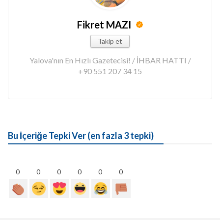
Fikret MAZI
Takip et
Yalova'nın En Hızlı Gazetecisi! / İHBAR HATTI /
+90 551 207 34 15
Bu İçeriğe Tepki Ver (en fazla 3 tepki)
0
0
0
0
0
0