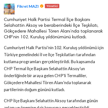
Fikret MAZI
Yönetici
Cumhuriyet Halk Partisi Termal İlçe Başkanı
Selahattin Aksoy ve beraberindeki İlçe Teşkilatı,
Gökçedere Mahallesi Tören Alanı’nda toplanarak
CHP’nin 102. Kuruluş yıldönümünü kutladı.
lova Asayiş
r
Cumhuriyet Halk Partisi’nin 102. Kuruluş yıldönümü için
akları Saklıdır.
Türkiye genelindeki İl ve İlçe Teşkilatları tarafından
kutlama programları gerçekleştirildi. Bu kapsamda
CHP Termal İlçe Başkanı Selahattin Aksoy’un
önderliğinde bir araya gelen CHP’li Termalliler,
Gökçedere Mahallesi Tören Alanı’nda toplanarak
partilerinin doğum gününü kutladı.
CHP İlçe Başkanı Selahattin Aksoy tarafından günün
anlam ve önemine dair konuşma gerçekleştirildi.