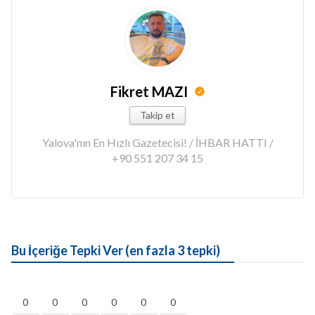
Fikret MAZI
Takip et
Yalova'nın En Hızlı Gazetecisi! / İHBAR HATTI /
+90 551 207 34 15
Bu İçeriğe Tepki Ver (en fazla 3 tepki)
0
0
0
0
0
0