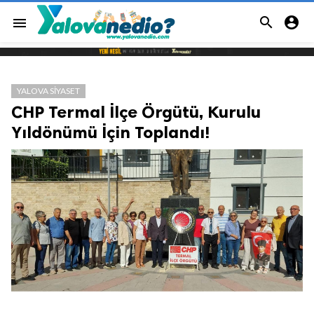


menu
YALOVA SIYASET
CHP Termal İlçe Örgütü, Kurulu
Yıldönümü İçin Toplandı!