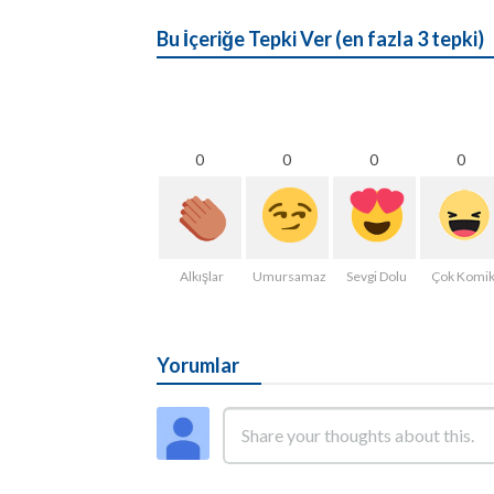
Bu İçeriğe Tepki Ver (en fazla 3 tepki)
0
0
0
0
Alkışlar
Umursamaz
Sevgi Dolu
Çok Komi
Yorumlar