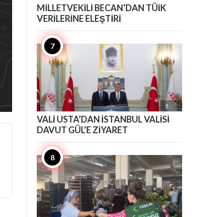
MİLLETVEKİLİ BECAN’DAN TÜİK
VERİLERİNE ELEŞTİRİ

5
VALİ USTA’DAN İSTANBUL VALİSİ
DAVUT GÜL’E ZİYARET
