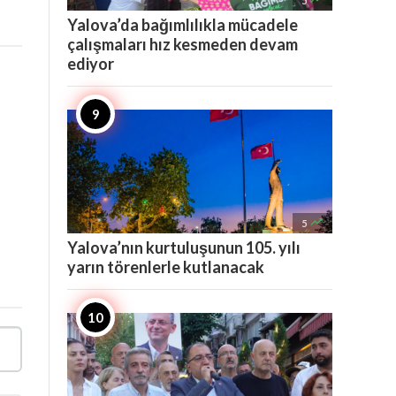
5
Yalova’da bağımlılıkla mücadele
çalışmaları hız kesmeden devam
ediyor

5
Yalova’nın kurtuluşunun 105. yılı
yarın törenlerle kutlanacak