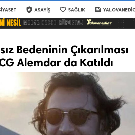
local_police
favorite_border
feed
SIYASET
ASAYIŞ
SAĞLIK
YALOVANEDIO
nsız Bedeninin Çıkarılması
TCG Alemdar da Katıldı