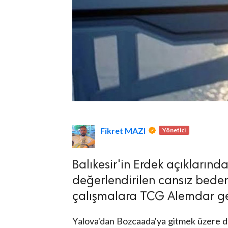
lova Asayiş
r
akları Saklıdır.
Fikret MAZI
Yönetici
Balıkesir'in Erdek açıklarında
değerlendirilen cansız beden
çalışmalara TCG Alemdar gem
Yalova'dan Bozcaada'ya gitmek üzere de