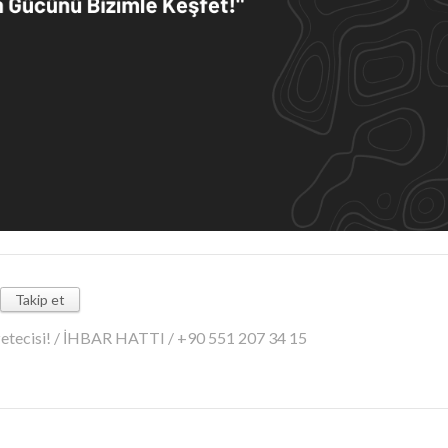
Takip et
azetecisi! / İHBAR HATTI / +90 551 207 34 15