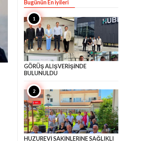
Bugünün En iyileri

13
GÖRÜŞ ALIŞVERİŞİNDE
BULUNULDU

10
HUZUREVİ SAKİNLERİNE SAĞLIKLI