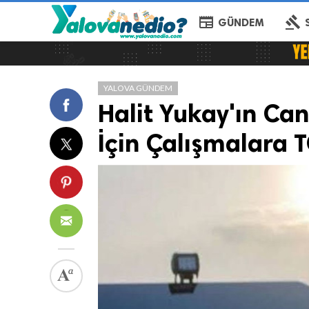
newspaper
gavel
GÜNDEM
YALOVA GÜNDEM
Halit Yukay'ın Ca
İçin Çalışmalara 