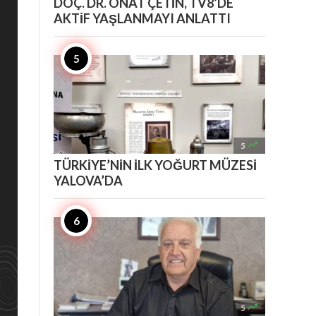
DOÇ. DR. ONAT ÇETİN, TV8’DE
AKTİF YAŞLANMAYI ANLATTI

5
TÜRKİYE’NİN İLK YOĞURT MÜZESİ
YALOVA’DA

5