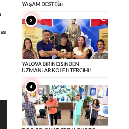
YAŞAM DESTEĞİ
n
ası

6
YALOVA BİRİNCİSİNDEN
UZMANLAR KOLEJİ TERCİHİ!

5