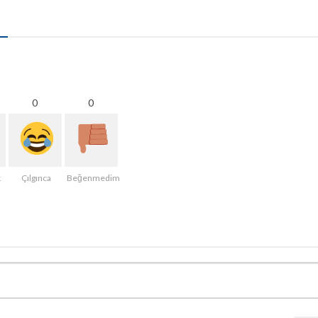
0
0
k
Çılgınca
Beğenmedim