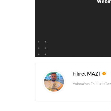
Fikret MAZI
Yalova'nın En Hızlı G