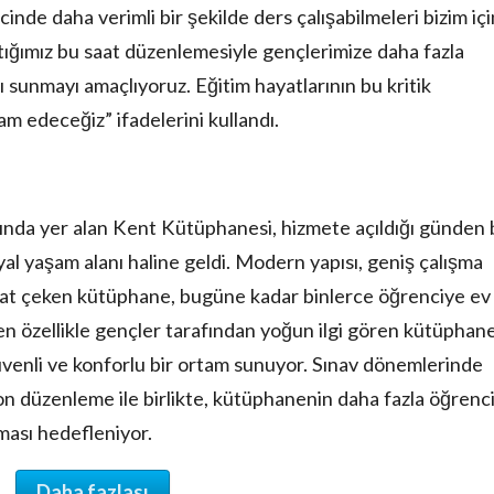
inde daha verimli bir şekilde ders çalışabilmeleri bizim içi
ğımız bu saat düzenlemesiyle gençlerimize daha fazla
sunmayı amaçlıyoruz. Eğitim hayatlarının bu kritik
 edeceğiz” ifadelerini kullandı.
ında yer alan Kent Kütüphanesi, hizmete açıldığı günden 
yal yaşam alanı haline geldi. Modern yapısı, geniş çalışma
kkat çeken kütüphane, bugüne kadar binlerce öğrenciye ev
aren özellikle gençler tarafından yoğun ilgi gören kütüphane
üvenli ve konforlu bir ortam sunuyor. Sınav dönemlerinde
on düzenleme ile birlikte, kütüphanenin daha fazla öğrenc
ması hedefleniyor.
Daha fazlası