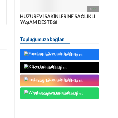

6
HUZUREVİ SAKİNLERİNE SAĞLIKLI
YAŞAM DESTEĞİ
Topluğumuza bağlan
Facebook üzerinde takip et
X üzerinde takip et
Instagram üzerinde takip et
Whatsapp üzerinde takip et