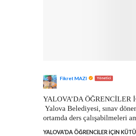
lova Asayiş
r
akları Saklıdır.
Fikret MAZI
Yönetici
YALOVA’DA ÖĞRENCİLER İ
Yalova Belediyesi, sınav dönem
ortamda ders çalışabilmeleri 
YALOVA’DA ÖĞRENCİLER İÇİN KÜTÜ