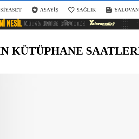
local_police
favorite_border
feed
SIYASET
ASAYIŞ
SAĞLIK
YALOVAN
İN KÜTÜPHANE SAATLER