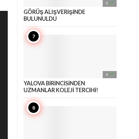

9
GÖRÜŞ ALIŞVERİŞİNDE
BULUNULDU

9
YALOVA BİRİNCİSİNDEN
UZMANLAR KOLEJİ TERCİHİ!