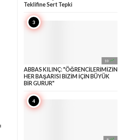
Teklifine Sert Tepki

10
ABBAS KILINÇ: "ÖĞRENCİLERİMİZİN
HER BAŞARISI BİZİM İÇİN BÜYÜK
BİR GURUR"
ı

9