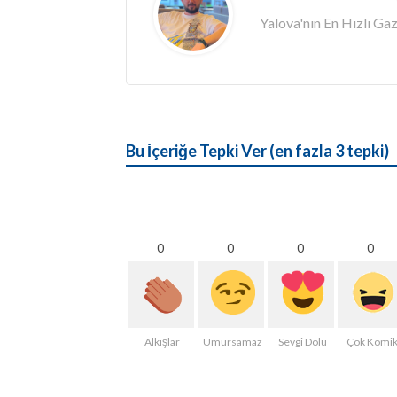
Yalova'nın En Hızlı G
Bu İçeriğe Tepki Ver (en fazla 3 tepki)
0
0
0
0
Alkışlar
Umursamaz
Sevgi Dolu
Çok Komi