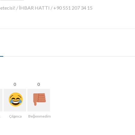
azetecisi! / İHBAR HATTI / +90 551 207 34 15
0
0
k
Çılgınca
Beğenmedim