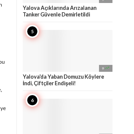
n
Yalova Açıklarında Arızalanan
Tanker Güvenle Demirletildi
bu

9
Yalova'da Yaban Domuzu Köylere
İndi, Çiftçiler Endişeli!
,
iye