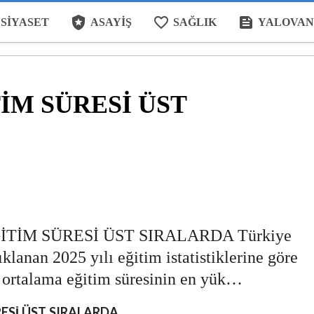
local_police
favorite_border
feed
SIYASET
ASAYIŞ
SAĞLIK
YALOVAN
İM SÜRESİ ÜST
TİM SÜRESİ ÜST SIRALARDA Türkiye
klanan 2025 yılı eğitim istatistiklerine göre
a ortalama eğitim süresinin en yük…
ESİ ÜST SIRALARDA