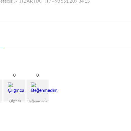
azetecisi! / İHBAR HATTI / +90 551 207 34 15
0
0
Çılgınca
Beğenmedim
k