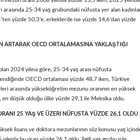
ı arasında 25-34 yaş grubundaki nüfusta yer alan kadınla
ten yüzde 50,3’e, erkeklerde ise yüzde 14,6’dan yüzde
N ARTARAK
OECD ORTALAMASINA YAKLAŞTIĞI
 olan 2024 yılına göre, 25-34 yaş arası nüfusta
lendiğinde OECD ortalaması yüzde 48,7 iken, Türkiye
leri arasında yükseköğretim mezunu oranının en yüksek
 en düşük olduğu ülke yüzde 29,1 ile Meksika oldu.
ORANI
25 YAŞ VE ÜZERİ NÜFUSTA YÜZDE 26,1 OLDU
yüksek lisans ve doktora mezunlarının söz konusu yaş içind
yılında bu oran yüzde 26,1 oldu. İlgili yaş grubu için