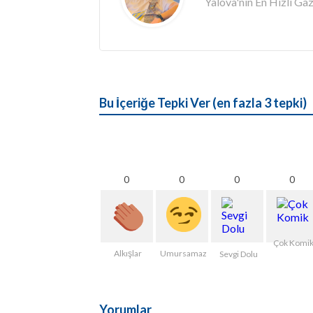
Yalova'nın En Hızlı G
Bu İçeriğe Tepki Ver (en fazla 3 tepki)
0
0
0
0
Çok Komi
Alkışlar
Umursamaz
Sevgi Dolu
Yorumlar