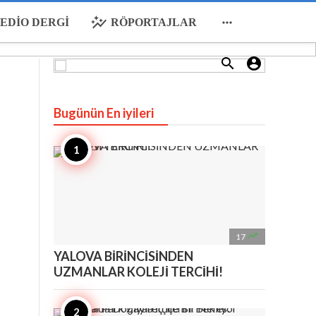
auto_graph

EDIO DERGI
RÖPORTAJLAR


Bugünün En iyileri

17
YALOVA BİRİNCİSİNDEN
UZMANLAR KOLEJİ TERCİHİ!