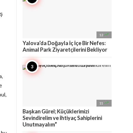
aş

12
Yalova’da Doğayla İç İçe Bir Nefes:
Animal Park Ziyaretçilerini Bekliyor
a,
e
ul,

11
Başkan Gürel; Küçüklerimizi
Sevindirelim ve İhtiyaç Sahiplerini
Unutmayalım”
 bu