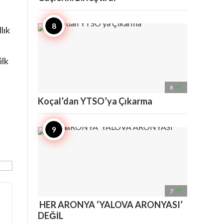
lık
ilk

8
Koçal’dan YTSO’ya Çıkarma

7
HER ARONYA ‘YALOVA ARONYASI’
DEĞİL