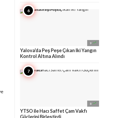

9
Yalova'da Peş Peşe Çıkan İki Yangın
Kontrol Altına Alındı
ve

8
YTSO ile Hacı Saffet Çam Vakfı
Güçlerini Birleştirdi