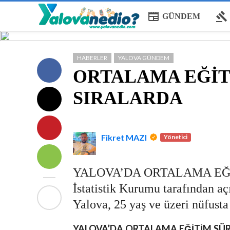
newspaper
gavel
GÜNDEM
HABERLER
YALOVA GÜNDEM
ORTALAMA EĞİT
SIRALARDA
Fikret MAZI
Yönetici
YALOVA’DA ORTALAMA EĞİ
İstatistik Kurumu tarafından açı
Yalova, 25 yaş ve üzeri nüfust
YALOVA’DA ORTALAMA EĞİTİM SÜR