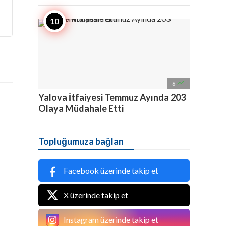

6
Yalova İtfaiyesi Temmuz Ayında 203
Olaya Müdahale Etti
Topluğumuza bağlan
Facebook üzerinde takip et
X üzerinde takip et
Instagram üzerinde takip et