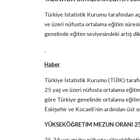
Türkiye İstatistik Kurumu tarafından açı
ve üzeri nüfusta ortalama eğitim süresin
genelinde eğitim seviyesindeki artış dik
lova Asayiş
r
Haber
akları Saklıdır.
Türkiye İstatistik Kurumu (TÜİK) tarafın
25 yaş ve üzeri nüfusta ortalama eğitim 
göre Türkiye genelinde ortalama eğitim 
Eskişehir ve Kocaeli’nin ardından üst s
YÜKSEKÖĞRETİM MEZUN ORANI 25
25-34 yaş grubu nüfusta yükseköğretim