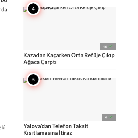
rda

10
Kazadan Kaçarken Orta Refüje Çıkıp
Ağaca Çarptı

9
Yalova'dan Telefon Taksit
eki
Kısıtlamasına İtiraz