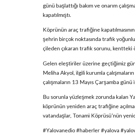
günü başlattığı bakım ve onarım çalışma
kapatılmıştı.
Köprünün araç trafiğine kapatılmasını
şehrin birçok noktasında trafik yoğunluğ
çileden çıkaran trafik sorunu, kentteki
Gelen eleştiriler üzerine geçtiğimiz gün
Meliha Akyol, ilgili kurumla çalışmaları
çalışmaların 13 Mayıs Çarşamba günü it
Bu sorunla yüzleşmek zorunda kalan Yal
köprünün yeniden araç trafiğine açılmas
vatandaşlar, Tonami Köprüsü’nün yenide
#Yalovanedio #haberler #yalova #yal