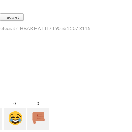
Takip et
azetecisi! / İHBAR HATTI / +90 551 207 34 15
0
0