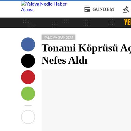
newspaper
gavel
GÜNDEM
YALOVA GÜNDEM
Tonami Köprüsü Açı
Nefes Aldı