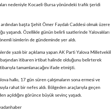
ları nedeniyle Kocaeli-Bursa yönündeki trafik şeridi
n ardından başta Şehit Ömer Faydalı Caddesi olmak üzere
u yaşandı. Özellikle günün belirli saatlerinde Yalovalıları
 önemli isimlerin de gündeminde yer aldı.
lerde yazılı bir açıklama yapan AK Parti Yalova Milletvekil
n başından itibaren irtibat halinde olduğunu belirterek
ibarıyla tamamlanacağını ifade etmişti.
ova halkı, 17 gün süren çalışmaların sona ermesi ve
ıyla rahat bir nefes aldı. Bölgeden araçlarıyla geçen
n açıldığını görünce büyük sevinç yaşadı.
ovadanhaber