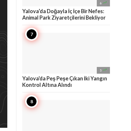

6
Yalova’da Doğayla İç İçe Bir Nefes:
Animal Park Ziyaretçilerini Bekliyor

5
Yalova'da Peş Peşe Çıkan İki Yangın
Kontrol Altına Alındı