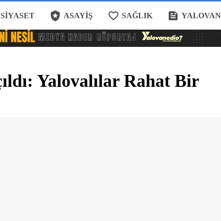
local_police
favorite_border
feed
SIYASET
ASAYIŞ
SAĞLIK
YALOVAN
ldı: Yalovalılar Rahat Bir