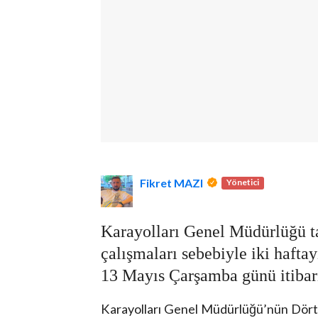
lova Asayiş
r
Fikret MAZI
Yönetici
akları Saklıdır.
Karayolları Genel Müdürlüğü ta
çalışmaları sebebiyle iki hafta
13 Mayıs Çarşamba günü itibarı
Karayolları Genel Müdürlüğü’nün Dört