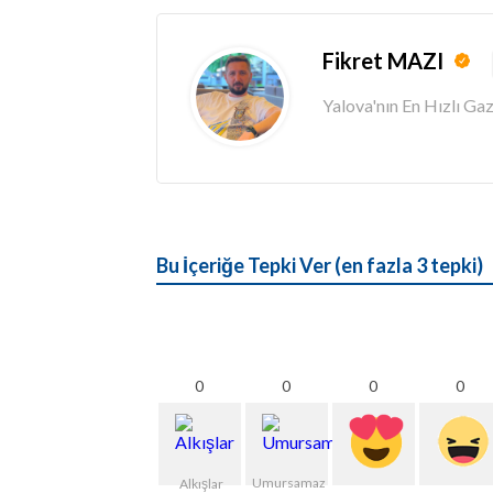
Fikret MAZI
Yalova'nın En Hızlı G
Bu İçeriğe Tepki Ver (en fazla 3 tepki)
0
0
0
0
Umursamaz
Alkışlar