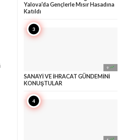
Yalova’da Gençlerle Mısır Hasadına
Katıldı
i

9
SANAYİ VE İHRACAT GÜNDEMİNİ
KONUŞTULAR

6