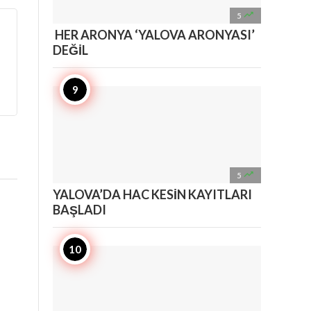

5
HER ARONYA ‘YALOVA ARONYASI’
DEĞİL

5
YALOVA’DA HAC KESİN KAYITLARI
BAŞLADI