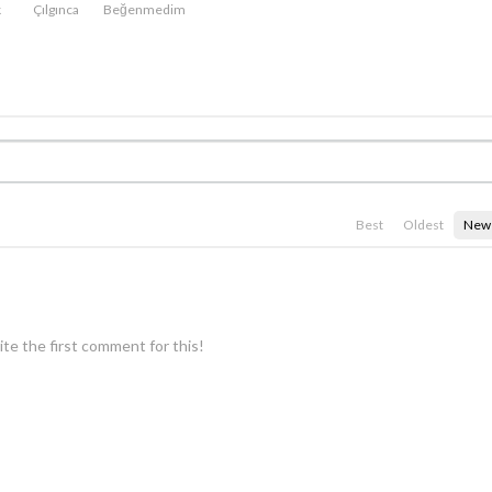
k
Çılgınca
Beğenmedim
Best
Oldest
New
te the first comment for this!