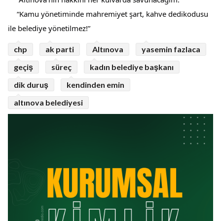
“Kamu yönetiminde mahremiyet şart, kahve dedikodusu
ile belediye yönetilmez!”
chp
ak parti
Altınova
yasemin fazlaca
geçiş
süreç
kadın belediye başkanı
dik duruş
kendinden emin
altınova belediyesi