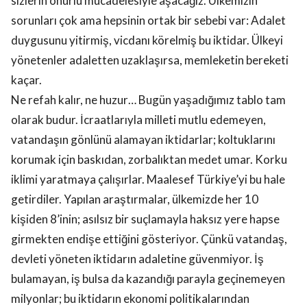
sizlerin onurlu mücadelesiyle aşacağız. Ülkemizin
sorunları çok ama hepsinin ortak bir sebebi var: Adalet
duygusunu yitirmiş, vicdanı körelmiş bu iktidar. Ülkeyi
yönetenler adaletten uzaklaşırsa, memleketin bereketi
kaçar.
Ne refah kalır, ne huzur… Bugün yaşadığımız tablo tam
olarak budur. İcraatlarıyla milleti mutlu edemeyen,
vatandaşın gönlünü alamayan iktidarlar; koltuklarını
korumak için baskıdan, zorbalıktan medet umar. Korku
iklimi yaratmaya çalışırlar. Maalesef Türkiye’yi bu hale
getirdiler. Yapılan araştırmalar, ülkemizde her 10
kişiden 8’inin; asılsız bir suçlamayla haksız yere hapse
girmekten endişe ettiğini gösteriyor. Çünkü vatandaş,
devleti yöneten iktidarın adaletine güvenmiyor. İş
bulamayan, iş bulsa da kazandığı parayla geçinemeyen
milyonlar; bu iktidarın ekonomi politikalarından