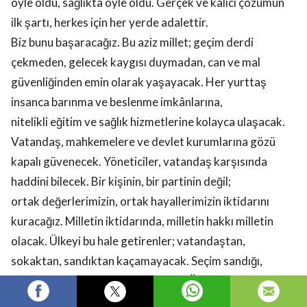
öyle oldu, sağlıkta öyle oldu. Gerçek ve kalıcı çözümün
ilk şartı, herkes için her yerde adalettir.
Biz bunu başaracağız. Bu aziz millet; geçim derdi
çekmeden, gelecek kaygısı duymadan, can ve mal
güvenliğinden emin olarak yaşayacak. Her yurttaş
insanca barınma ve beslenme imkânlarına,
nitelikli eğitim ve sağlık hizmetlerine kolayca ulaşacak.
Vatandaş, mahkemelere ve devlet kurumlarına gözü
kapalı güvenecek. Yöneticiler, vatandaş karşısında
haddini bilecek. Bir kişinin, bir partinin değil;
ortak değerlerimizin, ortak hayallerimizin iktidarını
kuracağız. Milletin iktidarında, milletin hakkı milletin
olacak. Ülkeyi bu hale getirenler; vatandaştan,
sokaktan, sandıktan kaçamayacak. Seçim sandığı,
bereketiyle milletin önüne gelecek. Ülkemiz; adaletli,
liyakatli, çalışkan yeni bir yönetime kavuşacak. Şimdi