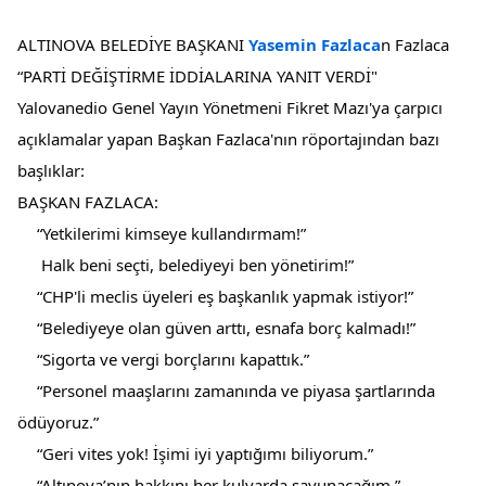
ALTINOVA BELEDİYE BAŞKANI
Yasemin Fazlaca
n Fazlaca
“PARTİ DEĞİŞTİRME İDDİALARINA YANIT VERDİ"
Yalovanedio Genel Yayın Yönetmeni Fikret Mazı'ya çarpıcı
açıklamalar yapan Başkan Fazlaca'nın röportajından bazı
başlıklar:
BAŞKAN FAZLACA:
“Yetkilerimi kimseye kullandırmam!”
Halk beni seçti, belediyeyi ben yönetirim!”
“CHP'li meclis üyeleri eş başkanlık yapmak istiyor!”
“Belediyeye olan güven arttı, esnafa borç kalmadı!”
“Sigorta ve vergi borçlarını kapattık.”
“Personel maaşlarını zamanında ve piyasa şartlarında
ödüyoruz.”
“Geri vites yok! İşimi iyi yaptığımı biliyorum.”
“Altınova’nın hakkını her kulvarda savunacağım.”