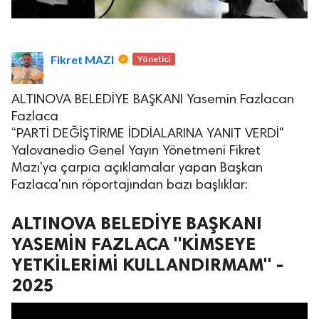
Fikret MAZI
Yönetici
ALTINOVA BELEDİYE BAŞKANI Yasemin Fazlacan
lova Asayiş
Fazlaca
r
“PARTİ DEĞİŞTİRME İDDİALARINA YANIT VERDİ"
akları Saklıdır.
Yalovanedio Genel Yayın Yönetmeni Fikret
Mazı'ya çarpıcı açıklamalar yapan Başkan
Fazlaca'nın röportajından bazı başlıklar:
ALTINOVA BELEDİYE BAŞKANI
YASEMİN FAZLACA "KİMSEYE
YETKİLERİMİ KULLANDIRMAM" -
2025