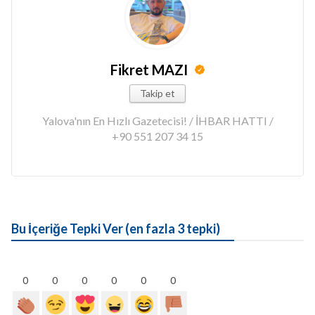
Fikret MAZI
Takip et
Yalova'nın En Hızlı Gazetecisi! / İHBAR HATTI /
+90 551 207 34 15
Bu İçeriğe Tepki Ver (en fazla 3 tepki)
0
0
0
0
0
0