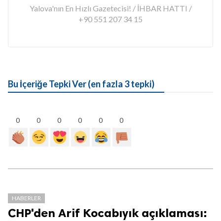
Yalova'nın En Hızlı Gazetecisi! / İHBAR HATTI /
+90 551 207 34 15
Bu İçeriğe Tepki Ver (en fazla 3 tepki)
0
0
0
0
0
0
HABERLER
CHP'den Arif Kocabıyık açıklaması: