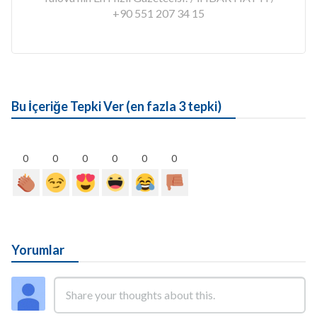
+90 551 207 34 15
Bu İçeriğe Tepki Ver (en fazla 3 tepki)
0
0
0
0
0
0
Yorumlar